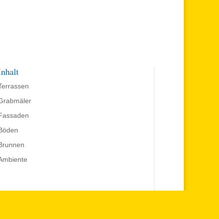
Inhalt
Terrassen
Grabmäler
Fassaden
Böden
Brunnen
Ambiente
Parkplätze direkt im Hof