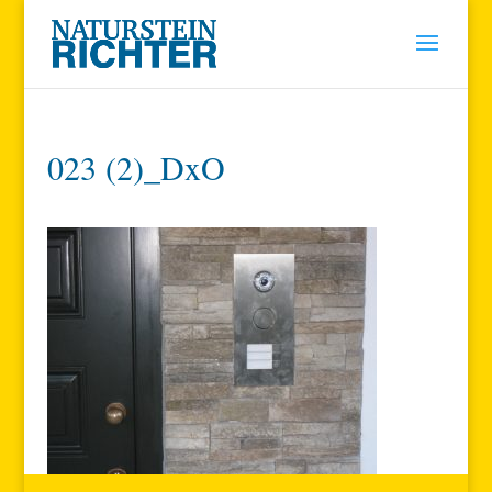
023 (2)_DxO